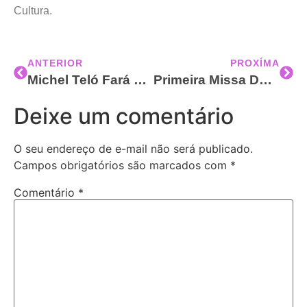
Cultura.
ANTERIOR
PROXÍMA
Michel Teló Fará Show No Encerramento Da Festa Da Penha 2024
Primeira Missa Do Oitavário E Concerto Da Penha Dão Início À Festa Da Penha 2024 Neste Domingo
Deixe um comentário
O seu endereço de e-mail não será publicado.
Campos obrigatórios são marcados com
*
Comentário
*