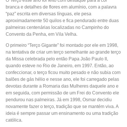
O Terço esse ano foi feito com destaque para a cor
branca e detalhes de flores em alumínio, com a palavra
“paz” escrita em diversas línguas, ele pesa
aproximadamente 50 quilos e fica pendurado entre duas
palmeiras centenárias localizadas no Campinho do
Convento da Penha, em Vila Velha.
O primeiro “Terço Gigante” foi montado por ele em 1998,
na tentativa de criar um terço semelhante ao grande terço
da Missa celebrada pelo então Papa João Paulo II,
quando esteve no Rio de Janeiro, em 1997. Então, ao
confeccionar, o terço ficou muito pesado e não subia com
balões de gás hélio e nesse ano, ele foi carregado pelas
devotas durante a Romaria das Mulheres daquele ano e
em seguida, com permissão de um Frei do Convento ele
pendurou nas palmeiras. Já em 1998, Osmar decidiu
novamente fazer o terço, tradição que se mantém viva. A
ideia é sempre passar um ensinamento ou uma tradição
católica.