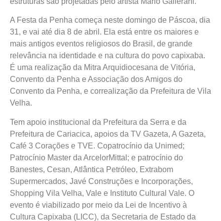
estruturas são projetadas pelo artista Mario
Gallerani
.
A Festa da Penha começa neste domingo de Páscoa, dia
31, e vai até dia 8 de abril. Ela está entre os maiores e
mais antigos eventos religiosos do Brasil, de
grande
relevância na identidade e na cultura do povo capixaba.
É uma realização da Mitra Arquidiocesana de Vitória,
Convento da Penha e Associação dos Amigos do
Convento da Penha, e
correalização
da Prefeitura de Vila
Velha.
Tem apoio institucional da Prefeitura da Serra e da
Prefeitura de Cariacica, apoios da TV Gazeta, A Gazeta,
Café 3 Corações e TVE. Copatrocínio da Unimed;
Patrocínio Master da
ArcelorMittal
; e patrocínio do
Banestes,
Cesan
, Atlântica Petróleo,
Extrabom
Supermercados, Javé Construções e Incorporações,
Shopping Vila Velha, Vale e Instituto Cultural Vale. O
evento é viabilizado por meio da Lei de Incentivo à
Cultura Capixaba (LICC), da Secretaria de Estado da