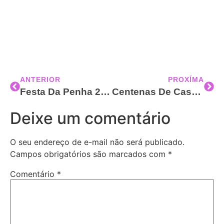
ANTERIOR
PROXÍMA
Festa Da Penha 2025: Programação Completa Com Mais De 50 Missas, Atrações Noturnas E 14 Romarias; Confira Os Dias E Horários
Centenas De Casais Sobem Ao Convento Para Benção Na Festa Da Penha: “Sua Família Precisa De Você Revestido De Cristo”, Dizem Os Missionários Ricardo E Eliana Sá
Deixe um comentário
O seu endereço de e-mail não será publicado.
Campos obrigatórios são marcados com
*
Comentário
*