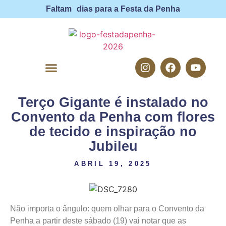
Faltam
dias para a Festa da Penha
Terço Gigante é instalado no
FESTA DA PENHA
Convento da Penha com flores
de tecido e inspiração no
Jubileu
ABRIL 19, 2025
Não importa o ângulo: quem olhar para o Convento da
Penha a partir deste sábado (19) vai notar que as