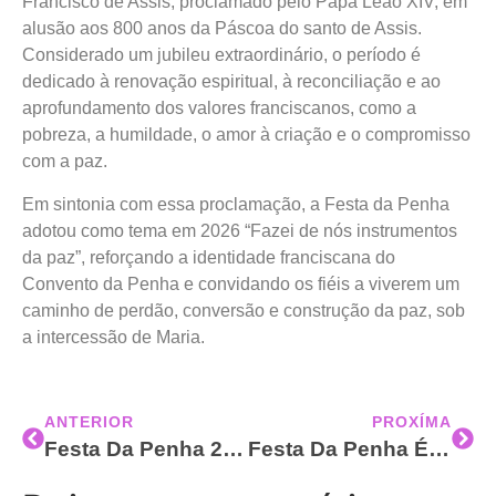
Francisco de Assis, proclamado pelo Papa Leão XIV, em
alusão aos 800 anos da Páscoa do santo de Assis.
Considerado um jubileu extraordinário, o período é
dedicado à renovação espiritual, à reconciliação e ao
aprofundamento dos valores franciscanos, como a
pobreza, a humildade, o amor à criação e o compromisso
com a paz.
Em sintonia com essa proclamação, a Festa da Penha
adotou como tema em 2026 “Fazei de nós instrumentos
da paz”, reforçando a identidade franciscana do
Convento da Penha e convidando os fiéis a viverem um
caminho de perdão, conversão e construção da paz, sob
a intercessão de Maria.
ANTERIOR
PROXÍMA
Festa Da Penha 2026: Hino À Nossa Senhora Da Penha Completa 68 Anos; Aprenda A Letra E Se Prepare Para As Romarias
Festa Da Penha É Reconhecida Como Manifestação Cultural Nacional