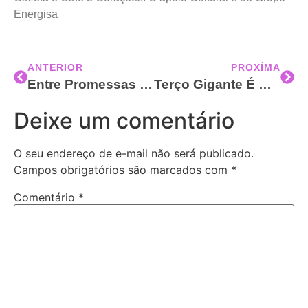
Energisa
ANTERIOR
PROXÍMA
Entre Promessas E Milagres, Relatos De Fé Marcam A Terceira Maior Festa Mariana Do Brasil No ES
Terço Gigante É Montado No Campinho Inspirado No Tema: “Fazei De Nós Instrumentos Da Paz”
Deixe um comentário
O seu endereço de e-mail não será publicado.
Campos obrigatórios são marcados com
*
Comentário
*