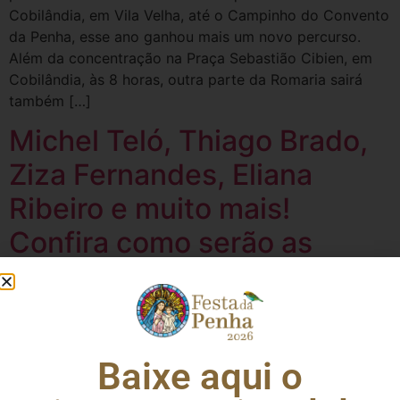
Cobilândia, em Vila Velha, até o Campinho do Convento
da Penha, esse ano ganhou mais um novo percurso.
Além da concentração na Praça Sebastião Cibien, em
Cobilândia, às 8 horas, outra parte da Romaria sairá
também […]
Michel Teló, Thiago Brado,
Ziza Fernandes, Eliana
Ribeiro e muito mais!
Confira como serão as
próximas atrações da Festa
da Penha
Baixe aqui o