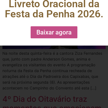
Livreto Oracional da
Festa da Penha 2026.
Baixar agora
Na noite desta quinta-feira é a cantora Ziza Fernandes
que, junto com padre Anderson Gomes, anima e
evangeliza os visitantes do evento A programação
noturna da Festa da Penha continua recheada de
atrações até o Dia da Padroeira dos Capixabas, que
será na próxima segunda (8). As apresentações
acontecem no Campinho do Convento até esta […]
4º Dia do Oitavário traz